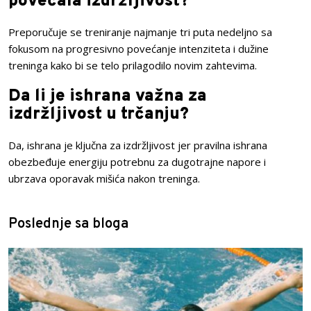
povećala izdržljivost?
Preporučuje se treniranje najmanje tri puta nedeljno sa
fokusom na progresivno povećanje intenziteta i dužine
treninga kako bi se telo prilagodilo novim zahtevima.
Da li je ishrana važna za
izdržljivost u trčanju?
Da, ishrana je ključna za izdržljivost jer pravilna ishrana
obezbeđuje energiju potrebnu za dugotrajne napore i
ubrzava oporavak mišića nakon treninga.
Poslednje sa bloga