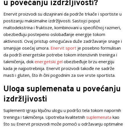
u povećanju izdržljivosti?
Enervit proizvodi su dizajnirani da podrže trkače i sportiste u
postizanju maksimalne izdržljivosti. Sastojci poput
maltodekstrina i fruktoze, kombinovani u specifičnoj razmeri,
obezbeđuju postepeno oslobađanje energije tokom
aktivnosti. Ovaj pristup omogućava duže zadržavanje snage i
smanjuje osećaj umora.
Enervit sport
je posebno formulisan
da podrži energetske potrebe tokom intenzivnih treninga i
takmičenja, dok
energetski gel
obezbeđuje brzu energiju
kada je najpotrebnija. Enervit proizvodi takođe ne sadrže
masti i gluten, što ih čini pogodnim za sve vrste sportista.
Uloga suplemenata u povećanju
izdržljivosti
Suplementi igraju ključnu ulogu u podršci tela tokom napornih
treninga i takmičenja. Upotreba kvalitetnih
suplemenata
kao
što su Enervit proizvodi može pomoći u održavanju optimalne