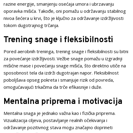
razine energije, smanjenju osećaja umora i ubrzavanju
oporavka mišića. Takođe, oni pomažu u održavanju stabilnog
nivoa šećera u krvi, što je ključno za održavanje izdržljivosti
tokom dugotrajnog trčanja.
Trening snage i fleksibilnosti
Pored aerobnih treninga, trening snage i fleksibilnosti su bitni
za povećanje izdržljivosti. Vežbe snage pomažu u izgradnji
mišićne mase i povećanju snage mišića, što direktno utiče na
sposobnost tela da izdrži dugotrajan napor. Fleksibilnost
poboljšava opseg pokreta i smanjuje rizik od povreda,
omogućavajući trkačima da trče efikasnije i duže.
Mentalna priprema i motivacija
Mentalna snaga je jednako važna kao i fizička priprema.
Vizualizacija ciljeva, postavljanje realnih očekivanja i
održavanje pozitivnog stava mogu značajno doprineti