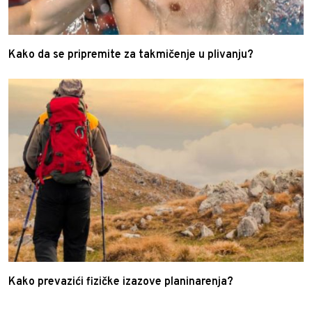
Kako da se pripremite za takmičenje u plivanju?
Kako prevazići fizičke izazove planinarenja?