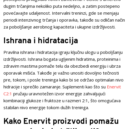
dugim trčanjima nekoliko puta nedeljno, a zatim postepeno
povećavajte udaljenost. Intervalni treninzi, gde se menjaju
periodi intenzivnog trčanja i oporavka, takođe su odličan način
za poboljšanje aerobnog kapaciteta i ukupne izdržljivosti.
Ishrana i hidratacija
Pravilna ishrana i hidratacija igraju ključnu ulogu u poboljšanju
izdržljivosti. Ishrana bogata ugljenim hidratima, proteinima i
zdravim mastima pomaže telu da obezbedi energiju i ubrza
oporavak mišića. Takođe je važno unositi dovoljno tečnosti
pre, tokom, i posle treninga kako bi se održao optimalan nivo
hidracije i sprečilo zamaranje. Suplementi kao što su
Enervit
C2:1
pružaju uravnotežen izvor energije zahvaljujući
kombinaciji glukoze i fruktoze u razmeri 2:1, što omogućava
stabilan nivo energije tokom dužih treninga.
Kako Enervit proizvodi pomažu