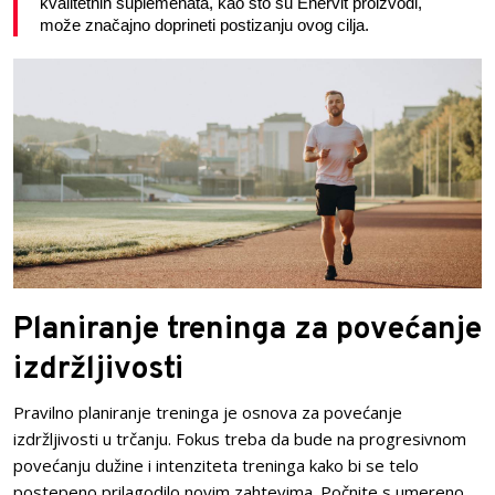
kvalitetnih suplemenata, kao što su Enervit proizvodi, 
može značajno doprineti postizanju ovog cilja.
Planiranje treninga za povećanje
izdržljivosti
Pravilno planiranje treninga je osnova za povećanje
izdržljivosti u trčanju. Fokus treba da bude na progresivnom
povećanju dužine i intenziteta treninga kako bi se telo
postepeno prilagodilo novim zahtevima. Počnite s umereno