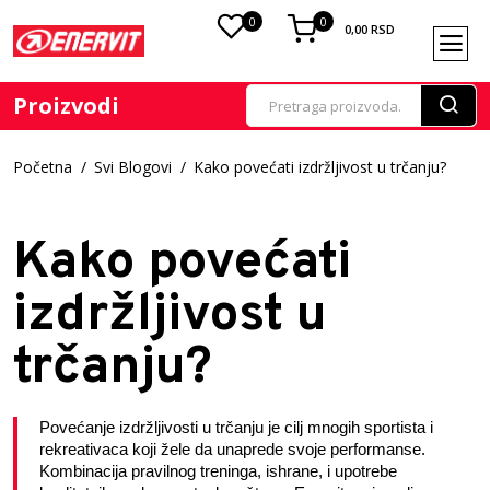
0
0
0,00
RSD
Proizvodi
Početna
Svi Blogovi
Kako povećati izdržljivost u trčanju?
Kako povećati
izdržljivost u
trčanju?
Povećanje izdržljivosti u trčanju je cilj mnogih sportista i 
rekreativaca koji žele da unaprede svoje performanse. 
Kombinacija pravilnog treninga, ishrane, i upotrebe 