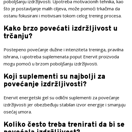
poboljšanju izdržljivosti. Upotreba motivacionih tehnika, kao
što je postavljanje malih ciljeva, može pomoći trkačima da
ostanu fokusirani i motivisani tokom celog trening procesa.
Kako brzo povećati izdržljivost u
trčanju?
Postepeno povećanje dužine i intenziteta treninga, pravilna
ishrana, i upotreba suplemenata poput Enervit proizvoda
mogu pomoći u brzom poboljšanju izdržljivosti.
Koji suplementi su najbolji za
povećanje izdržljivosti?
Enervit energetski gel su odlični suplementi za povećanje
izdržljivosti jer obezbeđuju stabilan izvor energije i smanjuju
osećaj umora.
Koliko često treba trenirati da bi se