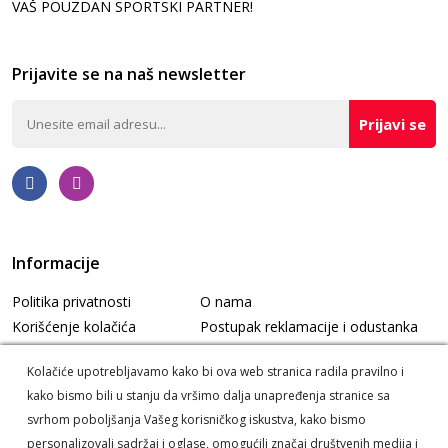
VAŠ POUZDAN SPORTSKI PARTNER!
Prijavite se na naš newsletter
Prijavi se
Informacije
Politika privatnosti
O nama
Korišćenje kolačića
Postupak reklamacije i odustanka
Informacije o dostavi
Korisnički servis
Kolačiće upotrebljavamo kako bi ova web stranica radila pravilno i
kako bismo bili u stanju da vršimo dalja unapređenja stranice sa
svrhom poboljšanja Vašeg korisničkog iskustva, kako bismo
personalizovali sadržaj i oglase, omogućili značaj društvenih medija i