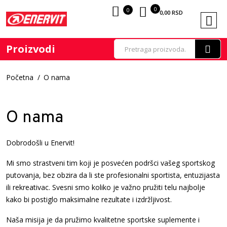
0
0
0,00
RSD
Proizvodi
Početna
O nama
O nama
Dobrodošli u Enervit!
Mi smo strastveni tim koji je posvećen podršci vašeg sportskog
putovanja, bez obzira da li ste profesionalni sportista, entuzijasta
ili rekreativac. Svesni smo koliko je važno pružiti telu najbolje
kako bi postiglo maksimalne rezultate i izdržljivost.
Naša misija je da pružimo kvalitetne sportske suplemente i