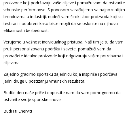
proizvode koji podržavaju vaše ciljeve i pomažu vam da ostvarite
vrhunske performanse. S ponosom sarađujemo sa najpoznatijim
brendovima u industriji, nudeći vam širok izbor proizvoda koji su
testirani i odobreni kako biste mogli da se oslonite na njihovu
efikasnost i bezbednost.
Verujemo u važnost individualnog pristupa. Naš tim je tu da vam
pruži personalizovanu podršku i savete, pomažući vam da
pronađete idealne proizvode koji odgovaraju vašim potrebama i
ciljevima.
Zajedno gradimo sportsku zajednicu koja inspiriše i podržava
jedni druge u postizanju vrhunskih rezultata.
Budite deo naše priče i dopustite nam da vam pomognemo da
ostvarite svoje sportske snove.
Budi i ti Enervit!