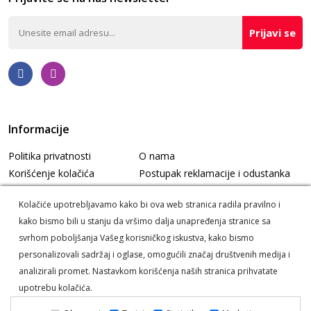
Prijavi se
Informacije
Politika privatnosti
O nama
Korišćenje kolačića
Postupak reklamacije i odustanka
Informacije o dostavi
Korisnički servis
Kolačiće upotrebljavamo kako bi ova web stranica radila pravilno i
kako bismo bili u stanju da vršimo dalja unapređenja stranice sa
svrhom poboljšanja Vašeg korisničkog iskustva, kako bismo
personalizovali sadržaj i oglase, omogućili značaj društvenih medija i
analizirali promet. Nastavkom korišćenja naših stranica prihvatate
upotrebu kolačića.
Enervit © 2026. Sva prava zadržana -
Powered by Dajbog -