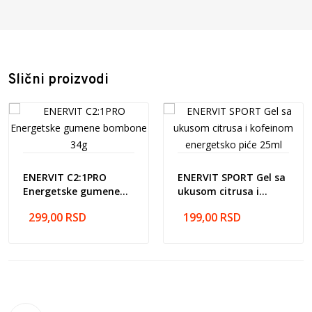
Sastojci
Slični proizvodi
Uputstvo za upotrebu
ENERVIT C2:1PRO
ENERVIT SPORT Gel sa
Energetske gumene
ukusom citrusa i
bombone 34g
kofeinom energetsko
299,00
RSD
199,00
RSD
piće 25ml
Prosečne nutritivne vrednosti u 100ml proizvoda