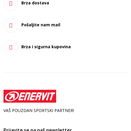
Brza dostava
Neto količina
Pošaljite nam mail
Uvoznik i distributer za Srbiju
Brza i sigurna kupovina
Uvezeno iz
Zemlja porekla
Proizvođač
VAŠ POUZDAN SPORTSKI PARTNER!
Prijavite se na naš newsletter