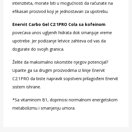
intenziteta, morate biti u mogućnosti da računate na
efikasan proizvod koji je jednostavan za upotrebu.
Enervit Carbo Gel C2:1PRO Cola sa kofeinom
povećava unos ugljenih hidrata dok smanjuje vreme
upotrebe. Jer podizanje letvice zahteva od vas da
dogurate do svojih granica.
Želite da maksimalno iskoristite njegov potencijal?
Uparite ga sa drugim proizvodima iz linije Enervit
C2:1PRO da biste napravili sopstveni prilagođeni Enervit
sistem ishrane.
*Sa vitaminom B1, doprinosi normalnom energetskom
metabolizmu i smanjenju umora.
ENERVIT SPORT Tečni gel sa ukusom kole sa
kofeinom energetsko piće 60ml