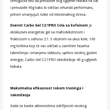
omogućila telu da prevaziđe 60g ugljenih hidrata na sat
i prevaziđe 90g kako bi održao vrhunski performans,
pritom smanjujući rizike od intestinalnog stresa.
Enervit Carbo Gel C2:1PRO Cola sa kofeinom
je
ekskluzivni energetski gel sa maltodekstrinom i
fruktozom u odnosu 2:1. S obzirom na ukus kole, 100
mg kofeina koji će vas održati u završnim fazama
takmičenja i smanjenu slatkoću, uprkos visokoj gustini
energije, Carbo Gel C2:1PRO obezbeđuje 40 g ugljenih
hidrata.
Maksimalna efikasnost tokom treninga i
takmičenja
Kada se bavite aktivnostima izdržljivosti visokog