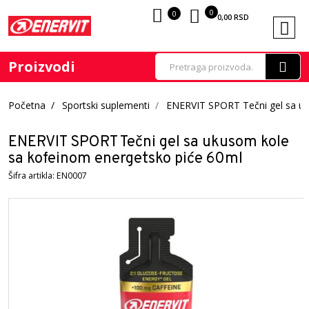
0
0
0,00
RSD
Proizvodi
Početna
Sportski suplementi
ENERVIT SPORT Tečni gel sa uk
ENERVIT SPORT Tečni gel sa ukusom kole
sa kofeinom energetsko piće 60ml
Šifra artikla: EN0007