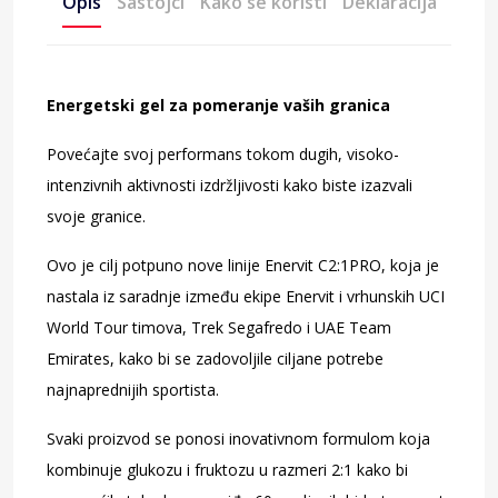
Opis
Sastojci
Kako se koristi
Deklaracija
Energetski gel za pomeranje vaših granica
Povećajte svoj performans tokom dugih, visoko-
intenzivnih aktivnosti izdržljivosti kako biste izazvali
svoje granice.
Ovo je cilj potpuno nove linije Enervit C2:1PRO, koja je
nastala iz saradnje između ekipe Enervit i vrhunskih UCI
World Tour timova, Trek Segafredo i UAE Team
Emirates, kako bi se zadovoljile ciljane potrebe
najnaprednijih sportista.
Svaki proizvod se ponosi inovativnom formulom koja
kombinuje glukozu i fruktozu u razmeri 2:1 kako bi