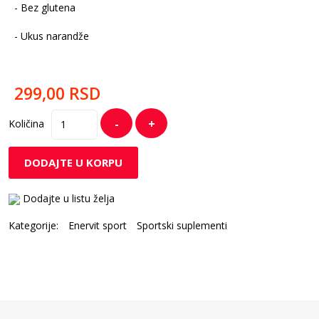
- Bez glutena
- Ukus narandže
299,00
RSD
-
+
Količina
DODAJTE U KORPU
Dodajte u listu želja
Kategorije:
Enervit sport
Sportski suplementi