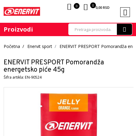
0
0
0,00
RSD
Proizvodi
Početna
Enervit sport
ENERVIT PRESPORT Pomorandža energ
ENERVIT PRESPORT Pomorandža
energetsko piće 45g
Šifra artikla: EN-90524