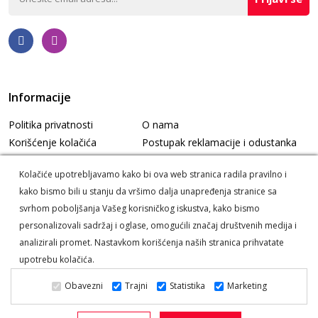
Informacije
Politika privatnosti
O nama
Korišćenje kolačića
Postupak reklamacije i odustanka
Informacije o dostavi
Korisnički servis
Kolačiće upotrebljavamo kako bi ova web stranica radila pravilno i
kako bismo bili u stanju da vršimo dalja unapređenja stranice sa
svrhom poboljšanja Vašeg korisničkog iskustva, kako bismo
personalizovali sadržaj i oglase, omogućili značaj društvenih medija i
analizirali promet. Nastavkom korišćenja naših stranica prihvatate
upotrebu kolačića.
Enervit © 2026. Sva prava zadržana -
Powered by Dajbog -
Obavezni
Trajni
Statistika
Marketing
Internet prodavnice
.
Web prodavnica i SEO Web Business
Solutions