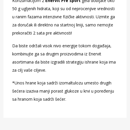
Konzumacijom 2
Enervit Pre Sport
gela dobijate oko
50 g ugljenih hidrata, koji su od neprocenjive vrednosti
u ranim fazama intenzivne fizičke aktivnosti. Uzmite ga
za doručak ili direktno na startnoj liniji, samo nemojte
prekoračiti 2 sata pre aktivnosti!
Da biste održali visok nivo energije tokom događaja,
kombinujte ga sa drugim proizvodima iz Enervit
asortimana da biste izgradili strategiju ishrane koja ima
za cilj vaše ciljeve.
*Unos hrane koja sadrži izomaltulozu umesto drugih
šećera izaziva manji porast glukoze u krvi u poređenju
sa hranom koja sadrži šećer.
ENERVIT SPORT Tečni Gel Pomorandža energetsko
piće 60ml
Tečni gel bogat vitaminom B1 sa ukusom pomorandže