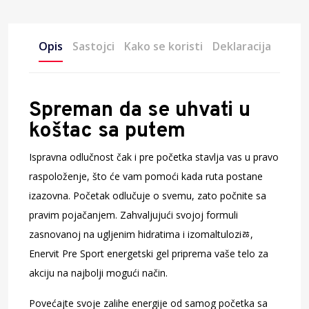
Opis
Sastojci
Kako se koristi
Deklaracija
Spreman da se uhvati u
koštac sa putem
Ispravna odlučnost čak i pre početka stavlja vas u pravo
raspoloženje, što će vam pomoći kada ruta postane
izazovna. Početak odlučuje o svemu, zato počnite sa
pravim pojačanjem. Zahvaljujući svojoj formuli
zasnovanoj na ugljenim hidratima i izomaltuloziﾰ,
Enervit Pre Sport energetski gel priprema vaše telo za
akciju na najbolji mogući način.
Povećajte svoje zalihe energije od samog početka sa