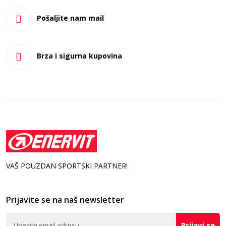
Samarska ulica 2, 11070 Novi Beograd, tel. 011/712-92-
92
Pošaljite nam mail
Uvezeno iz
: Italije
Brza i sigurna kupovina
Zemlja porekla
: Italija
Proizvođač
: Enervit S.p.A, Viale Achille Papa 30, 20149
Milano, Italija u postrojenju Viale Resegone
VAŠ POUZDAN SPORTSKI PARTNER!
Prijavite se na naš newsletter
Prijavi se