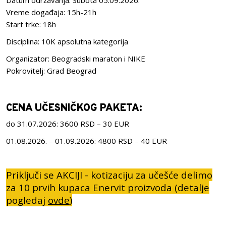
Datum održavanja: Subota 05.09.2026.
Vreme događaja: 15h-21h
Start trke: 18h
Disciplina: 10K apsolutna kategorija
Organizator: Beogradski maraton i NIKE
Pokrovitelj: Grad Beograd
CENA UČESNIČKOG PAKETA:
do 31.07.2026: 3600 RSD – 30 EUR
01.08.2026. – 01.09.2026: 4800 RSD – 40 EUR
Priključi se AKCIJI - kotizaciju za učešće delimo
za 10 prvih kupaca Enervit proizvoda (detalje
pogledaj
ovde
)